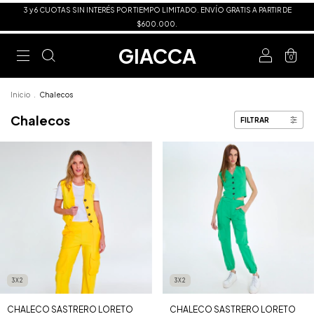
3 y 6 CUOTAS SIN INTERÉS POR TIEMPO LIMITADO. ENVÍO GRATIS A PARTIR DE
$600.000.
GIACCA
0
Inicio
.
Chalecos
Chalecos
FILTRAR
3X2
3X2
CHALECO SASTRERO LORETO
CHALECO SASTRERO LORETO