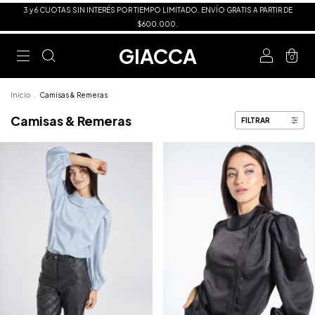
3 y 6 CUOTAS SIN INTERÉS POR TIEMPO LIMITADO. ENVÍO GRATIS A PARTIR DE
$600.000.
GIACCA
0
Inicio
.
Camisas & Remeras
Camisas & Remeras
FILTRAR