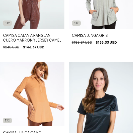
3X2
3X2
CAMISA CATANIA RANGLAN
CAMISA LUNGA GRIS
CUERO MARRON Y JERSEY CAMEL
$186.67 USD
$133.33 USD
$240 USD
$146.67 USD
3X2
CAMISA LUNGA CAMEL