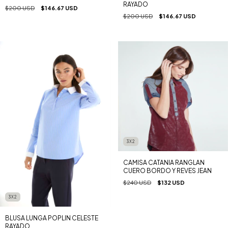
RAYADO
$200 USD
$146.67 USD
$200 USD
$146.67 USD
3X2
CAMISA CATANIA RANGLAN
CUERO BORDO Y REVES JEAN
$240 USD
$132 USD
3X2
BLUSA LUNGA POPLIN CELESTE
RAYADO