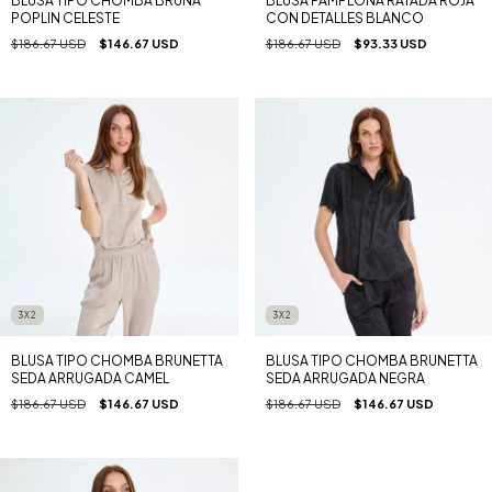
BLUSA TIPO CHOMBA BRUNA
BLUSA PAMPLONA RAYADA ROJA
POPLIN CELESTE
CON DETALLES BLANCO
$186.67 USD
$146.67 USD
$186.67 USD
$93.33 USD
3X2
3X2
BLUSA TIPO CHOMBA BRUNETTA
BLUSA TIPO CHOMBA BRUNETTA
SEDA ARRUGADA CAMEL
SEDA ARRUGADA NEGRA
$186.67 USD
$146.67 USD
$186.67 USD
$146.67 USD