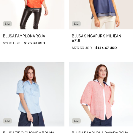
3X2
3X2
BLUSA PAMPLONA ROJA
BLUSA SINGAPUR SIMIL JEAN
AZUL
$200 USD
$173.33 USD
$173.33 USD
$146.67 USD
3X2
3X2