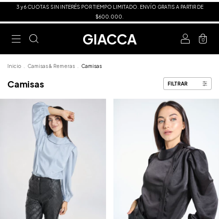
3 y 6 CUOTAS SIN INTERÉS POR TIEMPO LIMITADO. ENVÍO GRATIS A PARTIR DE
$600.000.
GIACCA
0
Inicio
.
Camisas & Remeras
.
Camisas
Camisas
FILTRAR