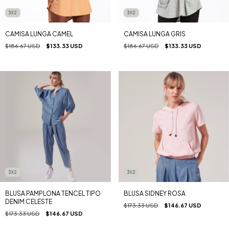
3X2
3X2
CAMISA LUNGA CAMEL
CAMISA LUNGA GRIS
$186.67 USD
$133.33 USD
$186.67 USD
$133.33 USD
3X2
3X2
BLUSA PAMPLONA TENCEL TIPO
BLUSA SIDNEY ROSA
DENIM CELESTE
$173.33 USD
$146.67 USD
$173.33 USD
$146.67 USD