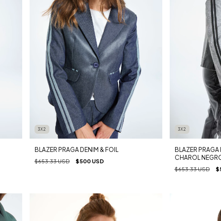
3X2
3X2
BLAZER PRAGA DENIM & FOIL
BLAZER PRAGA 
CHAROL NEGR
$653.33 USD
$500 USD
$653.33 USD
$