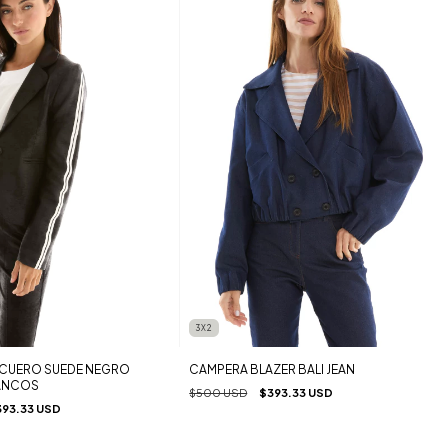
3X2
CAMPERA BLAZER BALI JEAN
 CUERO SUEDE NEGRO
ANCOS
$500 USD
$393.33 USD
93.33 USD