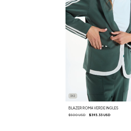
3X2
BLAZER ROMA VERDE INGLES
$500 USD
$393.33 USD