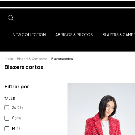
NEW COLLECTION
ABRIGOS & PILOTOS
BLAZERS & CAMP
Inicio
.
Blazers & Camperas
.
Blazers cortos
Blazers cortos
Filtrar por
TALLE
Xs
(28)
S
(28)
M
(28)