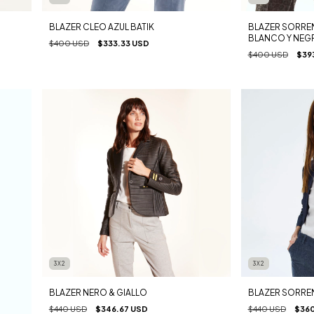
BLAZER SORRE
BLAZER CLEO AZUL BATIK
BLANCO Y NEG
$400 USD
$333.33 USD
$400 USD
$39
3X2
3X2
BLAZER NERO & GIALLO
BLAZER SORREN
$440 USD
$346.67 USD
$440 USD
$360