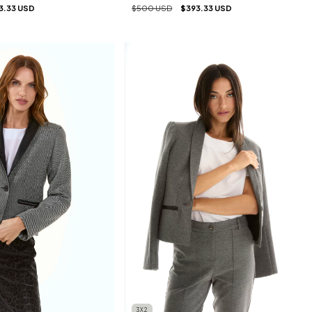
3.33 USD
$500 USD
$393.33 USD
3X2