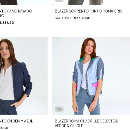
NTO PAÑO RAYADO
BLAZER SORRENTO PUNTO ROMA GRIS
RO
$440 USD
$360 USD
3.33 USD
3X2
TO EN DENIM AZUL
BLAZER ROMA CUADRILLE CELESTE &
VERDE & CHICLE
 USD