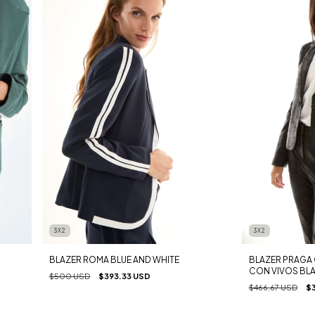
3X2
3X2
BLAZER ROMA BLUE AND WHITE
BLAZER PRAGA
CON VIVOS BL
$500 USD
$393.33 USD
$466.67 USD
$3