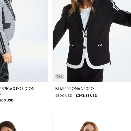
3X2
ESPIGA & FOIL (CON
BLAZER ROMA NEGRO
O)
$500 USD
$393.33 USD
500 USD