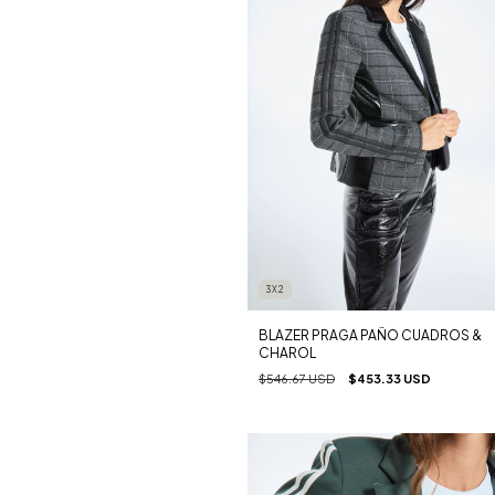
3X2
BLAZER PRAGA PAÑO CUADROS &
CHAROL
$546.67 USD
$453.33 USD