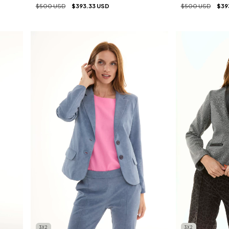
$500 USD
$393.33 USD
$500 USD
$39
3X2
3X2