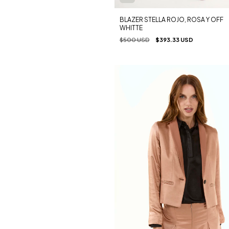
BLAZER STELLA ROJO, ROSA Y OFF
WHITTE
$500 USD
$393.33 USD