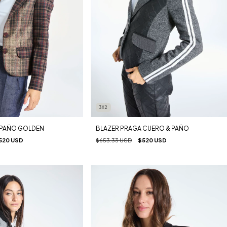
3X2
 PAÑO GOLDEN
BLAZER PRAGA CUERO & PAÑO
520 USD
$653.33 USD
$520 USD