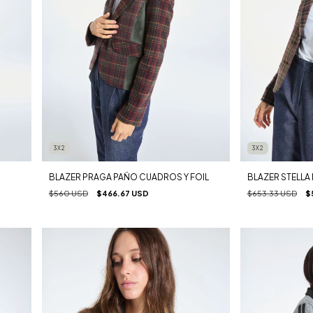
3X2
3X2
BLAZER PRAGA PAÑO CUADROS Y FOIL
BLAZER STELLA
$560 USD
$466.67 USD
$653.33 USD
$