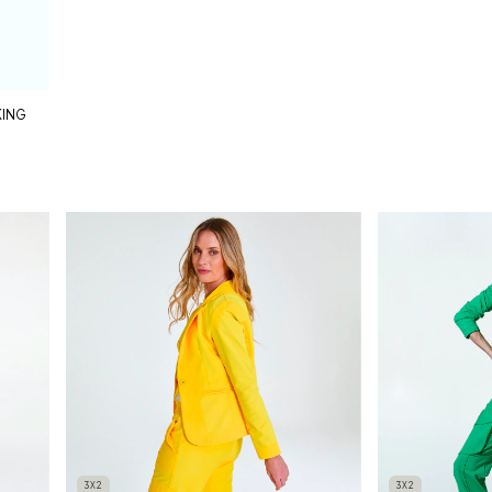
KING
3X2
3X2