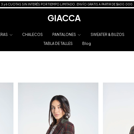
3 y 6 CUOTAS SIN INTERÉS POR TIEMPO LIMITADO. ENVÍO GRATIS A PARTIR DE $600.000.
GIACCA
ERAS
CHALECOS
PANTALONES
SWEATER & BUZOS
TABLA DE TALLES
Blog