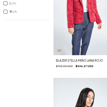
L
(28)
Xl
(28)
3X2
BLAZER STELLA PAÑO LANA ROJO
$733.33 USD
$546.67 USD