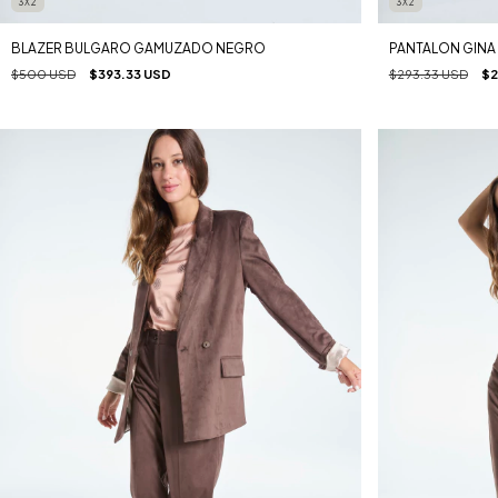
3X2
3X2
BLAZER BULGARO GAMUZADO NEGRO
PANTALON GIN
$500 USD
$393.33 USD
$293.33 USD
$2