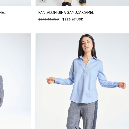
3X2
MEL
PANTALON GINA GAMUZA CAMEL
$293.33 USD
$226.67 USD