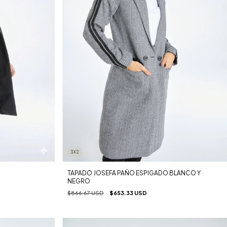
3X2
TAPADO JOSEFA PAÑO ESPIGADO BLANCO Y
NEGRO
$866.67 USD
$653.33 USD