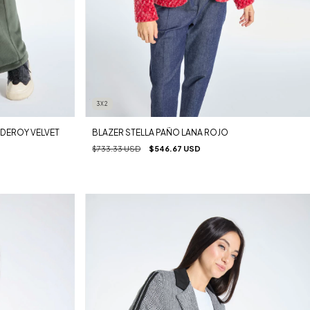
3X2
DEROY VELVET
BLAZER STELLA PAÑO LANA ROJO
$733.33 USD
$546.67 USD