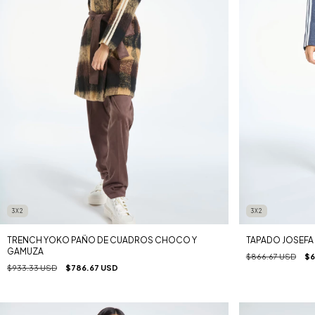
3X2
3X2
TRENCH YOKO PAÑO DE CUADROS CHOCO Y
TAPADO JOSEFA
GAMUZA
$866.67 USD
$6
$933.33 USD
$786.67 USD