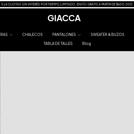
3 y 6 CUOTAS SIN INTERÉS POR TIEMPO LIMITADO. ENVÍO GRATIS A PARTIR DE $600.000.
GIACCA
ERAS
CHALECOS
PANTALONES
SWEATER & BUZOS
TABLA DE TALLES
Blog