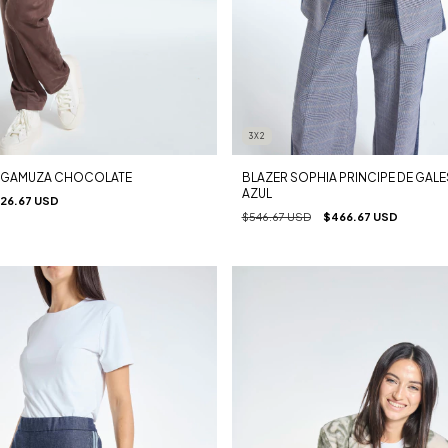
3X2
A GAMUZA CHOCOLATE
BLAZER SOPHIA PRINCIPE DE GA
AZUL
26.67 USD
$546.67 USD
$466.67 USD