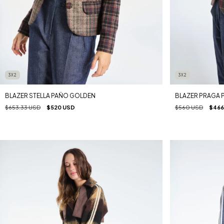
3X2
3X2
BLAZER STELLA PAÑO GOLDEN
BLAZER PRAGA 
$653.33 USD
$520 USD
$560 USD
$466