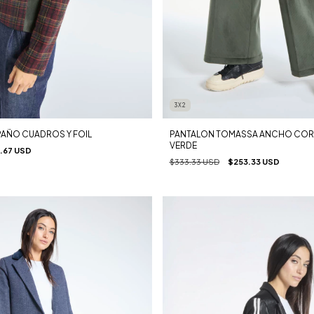
3X2
PAÑO CUADROS Y FOIL
PANTALON TOMASSA ANCHO COR
VERDE
.67 USD
$333.33 USD
$253.33 USD