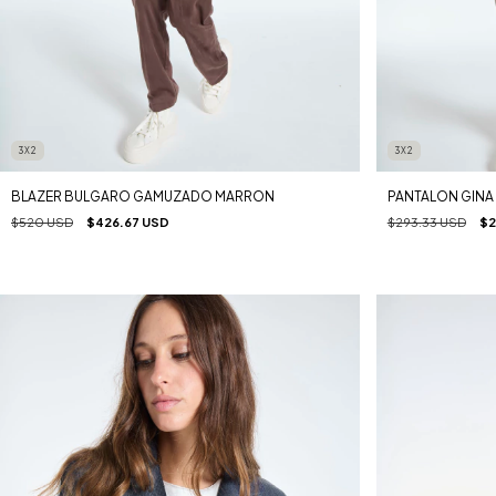
3X2
3X2
BLAZER BULGARO GAMUZADO MARRON
PANTALON GIN
$520 USD
$426.67 USD
$293.33 USD
$2