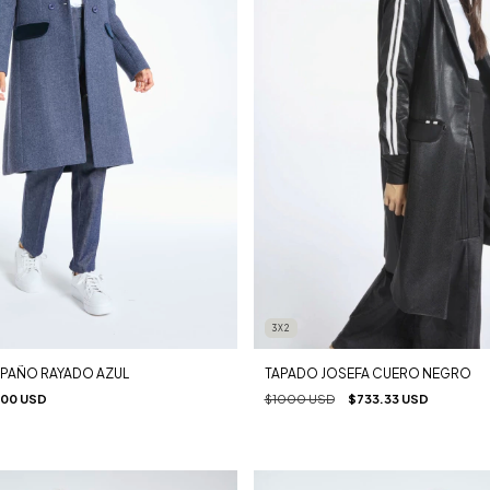
3X2
TAPADO JOSEFA CUERO NEGRO
 PAÑO RAYADO AZUL
$1000 USD
$733.33 USD
00 USD