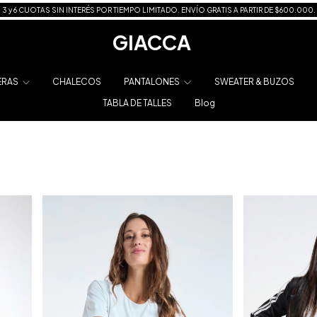
3 y 6 CUOTAS SIN INTERÉS POR TIEMPO LIMITADO. ENVÍO GRATIS A PARTIR DE $600.000.
GIACCA
ERAS
CHALECOS
PANTALONES
SWEATER & BUZOS
TABLA DE TALLES
Blog