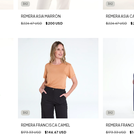
3X2
3X2
REMERA ASIA MARRÓN
REMERA ASIA C
$226.67 USD
$200 USD
$226.67 USD
$
3X2
3X2
REMERA FRANCISCA CAMEL
REMERA FRANCI
$173.33 USD
$146.67 USD
$173.33 USD
$1