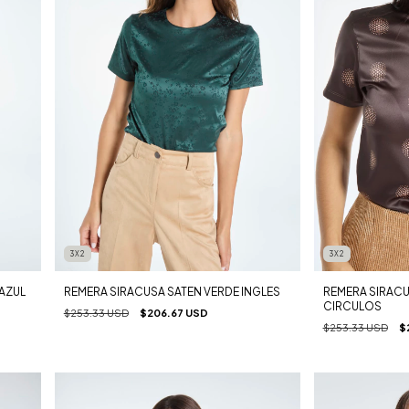
3X2
3X2
AZUL
REMERA SIRACUSA SATEN VERDE INGLES
REMERA SIRAC
CIRCULOS
$253.33 USD
$206.67 USD
$253.33 USD
$