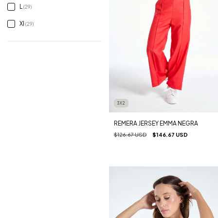
L
(29)
Xl
(29)
3X2
REMERA JERSEY EMMA NEGRA
$126.67 USD
$146.67 USD