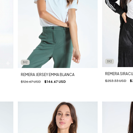
3X2
3X2
REMERA SIRACU
REMERA JERSEY EMMA BLANCA
$253.33 USD
$
$126.67 USD
$146.67 USD