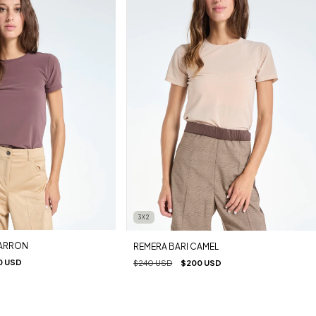
3X2
MARRON
REMERA BARI CAMEL
0 USD
$240 USD
$200 USD