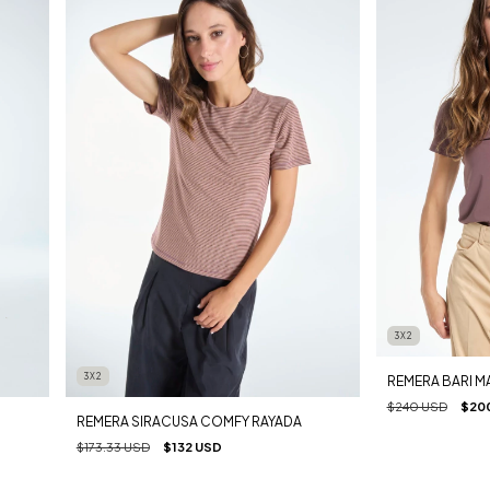
3X2
3X2
REMERA BARI 
$240 USD
$20
REMERA SIRACUSA COMFY RAYADA
$173.33 USD
$132 USD