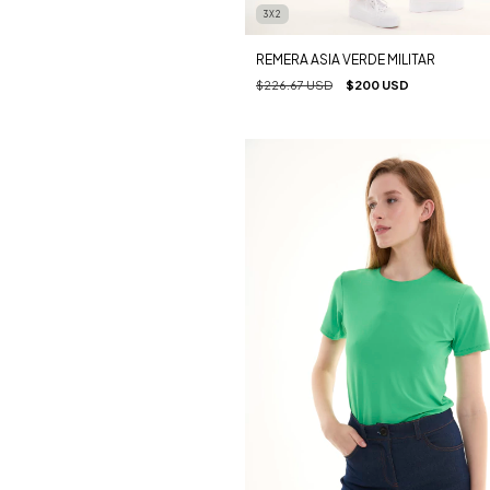
3X2
REMERA ASIA VERDE MILITAR
$226.67 USD
$200 USD