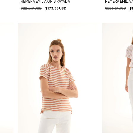
REMERA EMILIA GRIS RAYADA
REMERA EMILIA 
$226.67 USD
$173.33 USD
$226.67 USD
$