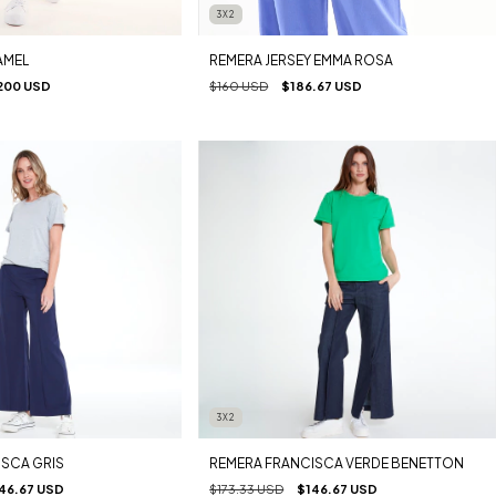
3X2
AMEL
REMERA JERSEY EMMA ROSA
200 USD
$160 USD
$186.67 USD
3X2
SCA GRIS
REMERA FRANCISCA VERDE BENETTON
46.67 USD
$173.33 USD
$146.67 USD