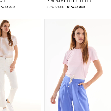
AZUL
REMERA EMILIA CELESTE HIELO
173.33 USD
$226.67 USD
$173.33 USD