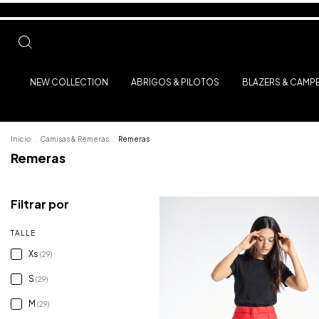
NEW COLLECTION
ABRIGOS & PILOTOS
BLAZERS & CAMP
Inicio
.
Camisas & Remeras
.
Remeras
Remeras
Filtrar por
TALLE
Xs
(29)
S
(29)
M
(29)