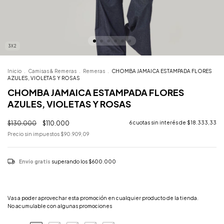
3X2
Inicio
.
Camisas & Remeras
.
Remeras
.
CHOMBA JAMAICA ESTAMPADA FLORES
AZULES, VIOLETAS Y ROSAS
CHOMBA JAMAICA ESTAMPADA FLORES
AZULES, VIOLETAS Y ROSAS
$130.000
$110.000
6
cuotas sin interés de
$18.333,33
Precio sin impuestos
$90.909,09
Envío gratis
superando los
$600.000
¡Llevá 3 y pagá 2!
Vas a poder aprovechar esta promoción en cualquier producto de la tienda.
No acumulable con algunas promociones