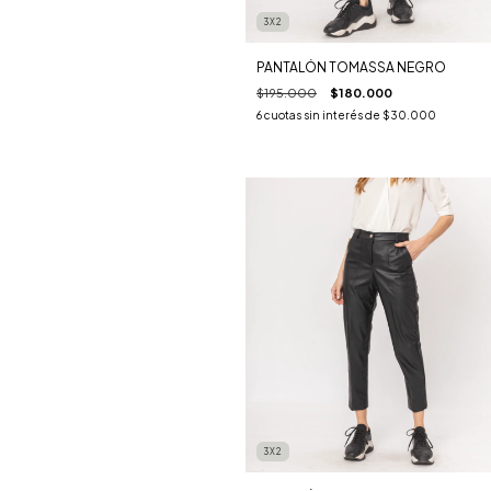
3X2
PANTALÓN TOMASSA NEGRO
$195.000
$180.000
6
cuotas sin interés de
$30.000
3X2