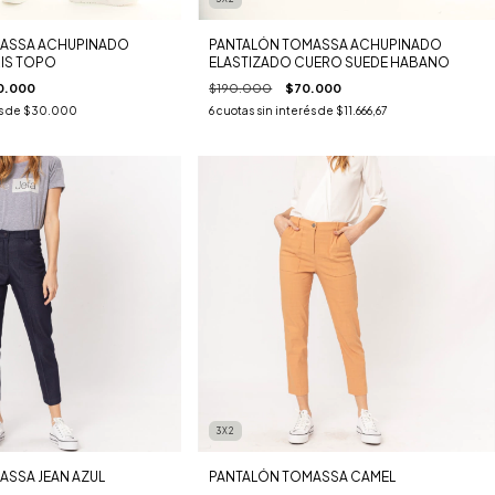
ASSA ACHUPINADO
PANTALÓN TOMASSA ACHUPINADO
IS TOPO
ELASTIZADO CUERO SUEDE HABANO
0.000
$190.000
$70.000
s de
$30.000
6
cuotas sin interés de
$11.666,67
3X2
SSA JEAN AZUL
PANTALÓN TOMASSA CAMEL