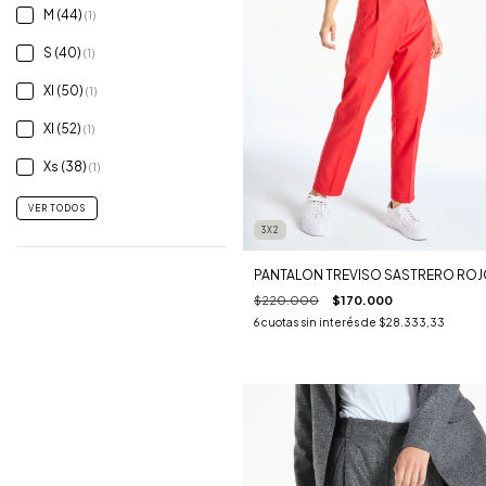
M (44)
(1)
S (40)
(1)
Xl (50)
(1)
Xl (52)
(1)
Xs (38)
(1)
VER TODOS
3X2
PANTALON TREVISO SASTRERO RO
$220.000
$170.000
6
cuotas sin interés de
$28.333,33