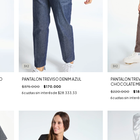
3X2
3X2
PANTALON TRE
JO
PANTALON TREVISO DENIM AZUL
CHOCOLATE M
$375.000
$170.000
$220.000
$18
6
cuotas sin interés de
$28.333,33
6
cuotas sin interé