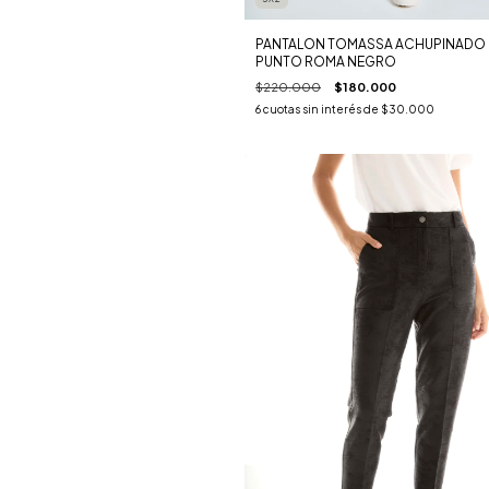
PANTALON TOMASSA ACHUPINADO
PUNTO ROMA NEGRO
$220.000
$180.000
6
cuotas sin interés de
$30.000