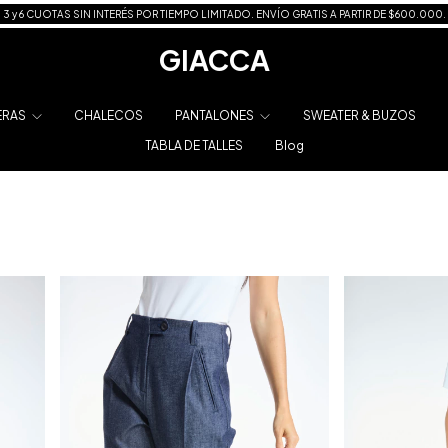
3 y 6 CUOTAS SIN INTERÉS POR TIEMPO LIMITADO. ENVÍO GRATIS A PARTIR DE $600.000.
GIACCA
ERAS
CHALECOS
PANTALONES
SWEATER & BUZOS
TABLA DE TALLES
Blog