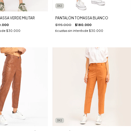
3X2
SSA VERDE MILITAR
PANTALÓN TOMASSA BLANCO
0.000
$195.000
$180.000
s de
$30.000
6
cuotas sin interés de
$30.000
3X2