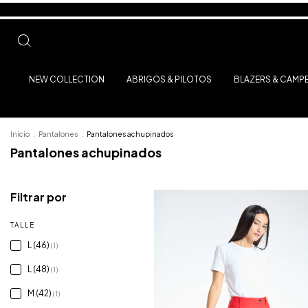
NEW COLLECTION
ABRIGOS & PILOTOS
BLAZERS & CAMP
Inicio
.
Pantalones
.
Pantalones achupinados
Pantalones achupinados
Filtrar por
TALLE
L (46)
(1)
L (48)
(1)
M (42)
(1)