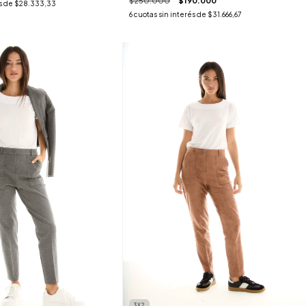
$250.000
$190.000
s de
$28.333,33
6
cuotas sin interés de
$31.666,67
3X2