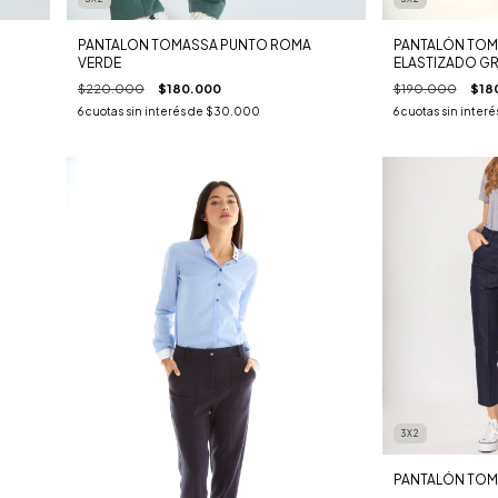
PANTALON TOMASSA PUNTO ROMA
PANTALÓN TOM
VERDE
ELASTIZADO GR
$220.000
$180.000
$190.000
$18
6
cuotas sin interés de
$30.000
6
cuotas sin interé
3X2
PANTALÓN TOMA