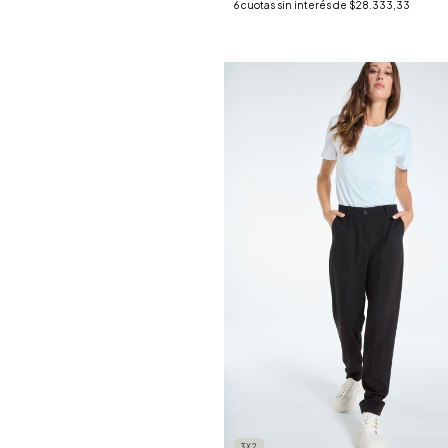
6
cuotas sin interés de
$28.333,33
3X2