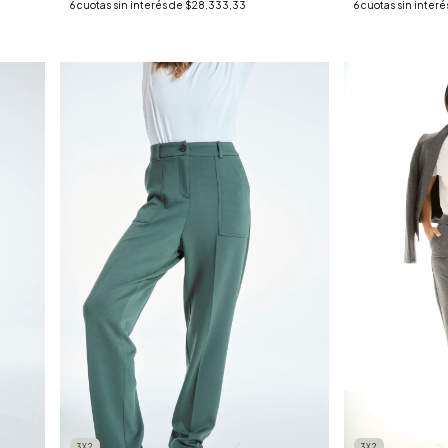
6
cuotas sin interés de
$28.333,33
6
cuotas sin interé
3X2
3X2