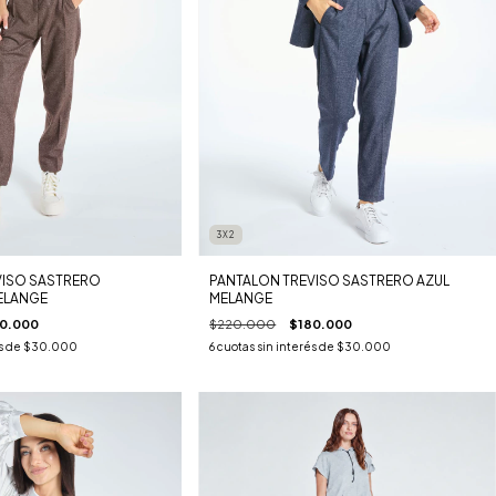
3X2
VISO SASTRERO
PANTALON TREVISO SASTRERO AZUL
ELANGE
MELANGE
0.000
$220.000
$180.000
s de
$30.000
6
cuotas sin interés de
$30.000