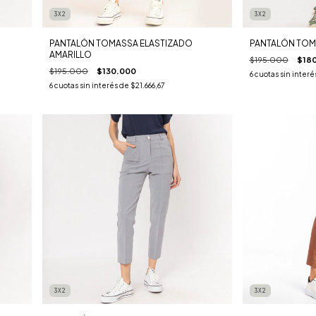
3X2
3X2
PANTALÓN TOMASSA ELASTIZADO
PANTALÓN TOMA
AMARILLO
$195.000
$18
$195.000
$130.000
6
cuotas sin interé
6
cuotas sin interés de
$21.666,67
3X2
3X2