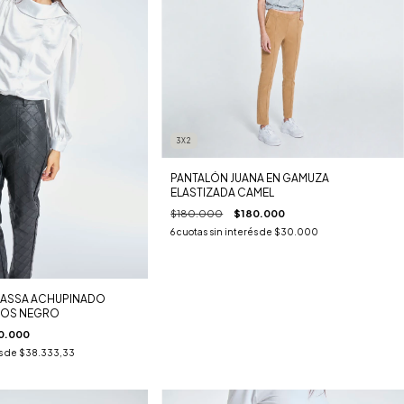
3X2
PANTALÓN JUANA EN GAMUZA
ELASTIZADA CAMEL
$180.000
$180.000
6
cuotas sin interés de
$30.000
ASSA ACHUPINADO
BOS NEGRO
0.000
s de
$38.333,33