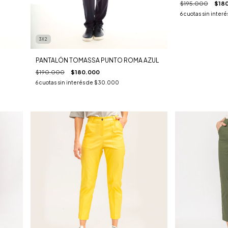
$195.000
$18
6
cuotas sin interé
3X2
PANTALÓN TOMASSA PUNTO ROMA AZUL
$190.000
$180.000
6
cuotas sin interés de
$30.000