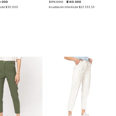
0.000
$195.000
$140.000
s de
$30.000
6
cuotas sin interés de
$23.333,33