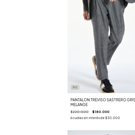
3X2
PANTALON TREVISO SASTRERO GRI
MELANGE
$220.000
$180.000
6
cuotas sin interés de
$30.000