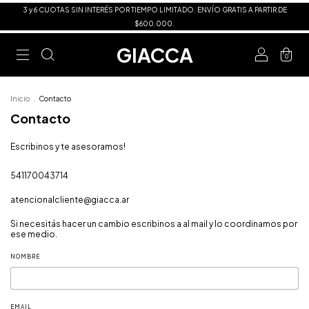
3 y 6 CUOTAS SIN INTERÉS POR TIEMPO LIMITADO. ENVÍO GRATIS A PARTIR DE
$600.000.
GIACCA
0
Inicio
.
Contacto
Contacto
Escribinos y te asesoramos!
541170043714
atencionalcliente@giacca.ar
Si necesitás hacer un cambio escribinos a al mail y lo coordinamos por
ese medio.
NOMBRE
EMAIL