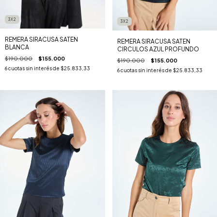
3X2
3X2
REMERA SIRACUSA SATEN
REMERA SIRACUSA SATEN
BLANCA
CIRCULOS AZUL PROFUNDO
$190.000
$155.000
$190.000
$155.000
6
cuotas sin interés de
$25.833,33
6
cuotas sin interés de
$25.833,33