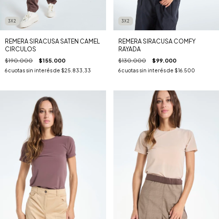
3X2
3X2
REMERA SIRACUSA COMFY
REMERA SIRACUSA SATEN CAMEL
RAYADA
CIRCULOS
$130.000
$99.000
$190.000
$155.000
6
cuotas sin interés de
$16.500
6
cuotas sin interés de
$25.833,33