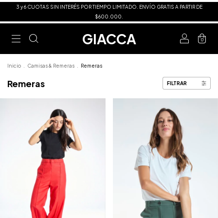
3 y 6 CUOTAS SIN INTERÉS POR TIEMPO LIMITADO. ENVÍO GRATIS A PARTIR DE
$600.000.
GIACCA
0
Inicio
.
Camisas & Remeras
.
Remeras
Remeras
FILTRAR