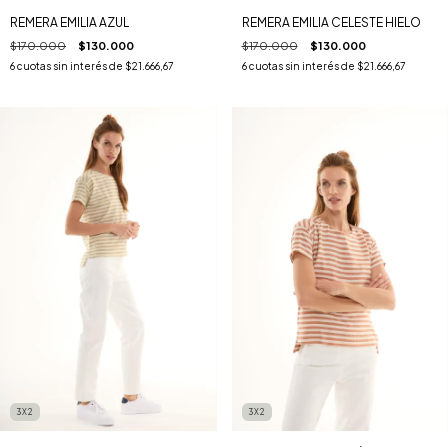
REMERA EMILIA AZUL
REMERA EMILIA CELESTE HIELO
$170.000
$130.000
$170.000
$130.000
6
cuotas sin interés de
$21.666,67
6
cuotas sin interés de
$21.666,67
3X2
3X2