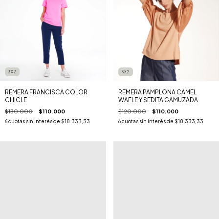
3X2
3X2
REMERA FRANCISCA COLOR
REMERA PAMPLONA CAMEL
CHICLE
WAFLE Y SEDITA GAMUZADA
$130.000
$110.000
$120.000
$110.000
6
cuotas sin interés de
$18.333,33
6
cuotas sin interés de
$18.333,33