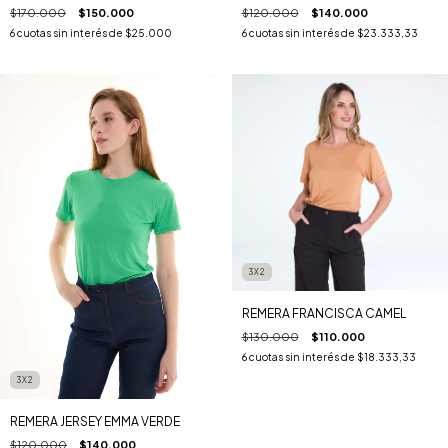
$170.000
$150.000
$120.000
$140.000
6
cuotas sin interés de
$25.000
6
cuotas sin interés de
$23.333,33
3X2
REMERA FRANCISCA CAMEL
$130.000
$110.000
6
cuotas sin interés de
$18.333,33
3X2
REMERA JERSEY EMMA VERDE
$120.000
$140.000