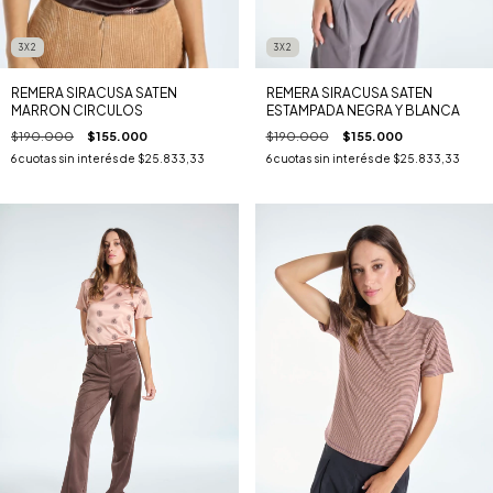
3X2
3X2
REMERA SIRACUSA SATEN
REMERA SIRACUSA SATEN
ESTAMPADA NEGRA Y BLANCA
MARRON CIRCULOS
$190.000
$155.000
$190.000
$155.000
6
cuotas sin interés de
$25.833,33
6
cuotas sin interés de
$25.833,33