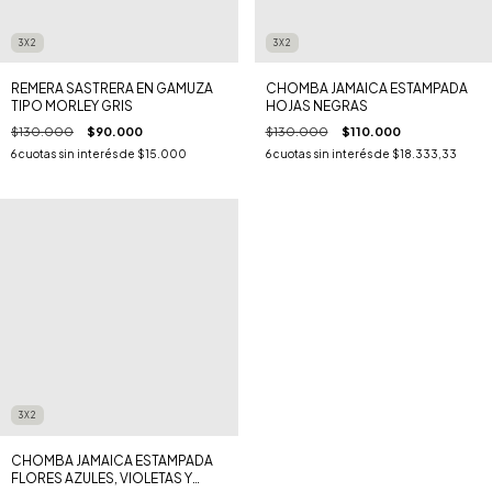
3X2
3X2
REMERA SASTRERA EN GAMUZA
CHOMBA JAMAICA ESTAMPADA
TIPO MORLEY GRIS
HOJAS NEGRAS
$130.000
$90.000
$130.000
$110.000
6
cuotas sin interés de
$15.000
6
cuotas sin interés de
$18.333,33
3X2
CHOMBA JAMAICA ESTAMPADA
FLORES AZULES, VIOLETAS Y