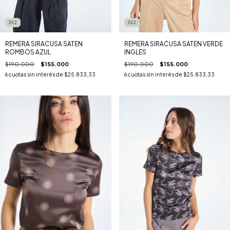
3X2
3X2
REMERA SIRACUSA SATEN
REMERA SIRACUSA SATEN VERDE
ROMBOS AZUL
INGLES
$190.000
$155.000
$190.000
$155.000
6
cuotas sin interés de
$25.833,33
6
cuotas sin interés de
$25.833,33