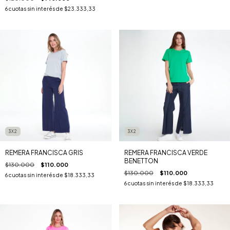
6
cuotas sin interés de
$23.333,33
3X2
3X2
REMERA FRANCISCA GRIS
REMERA FRANCISCA VERDE
BENETTON
$130.000
$110.000
$130.000
$110.000
6
cuotas sin interés de
$18.333,33
6
cuotas sin interés de
$18.333,33