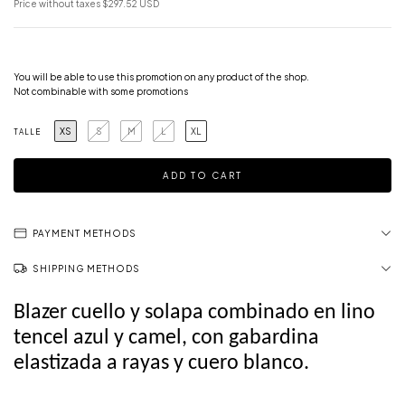
Price without taxes
$297.52 USD
Take 3 and pay 2!
You will be able to use this promotion on any product of the shop.
Not combinable with some promotions
XS
S
M
L
XL
TALLE
PAYMENT METHODS
SHIPPING METHODS
Blazer cuello y solapa combinado en lino 
tencel azul y camel, con gabardina 
elastizada a rayas y cuero blanco.