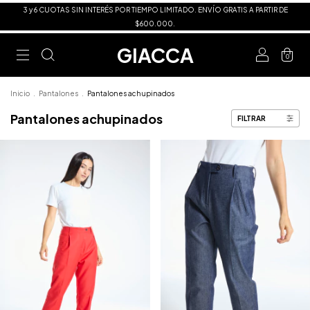
3 y 6 CUOTAS SIN INTERÉS POR TIEMPO LIMITADO. ENVÍO GRATIS A PARTIR DE
$600.000.
GIACCA
0
Inicio
.
Pantalones
.
Pantalones achupinados
Pantalones achupinados
FILTRAR