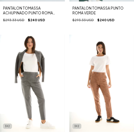
PANTALON TOMASSA
PANTALON TOMASSA PUNTO
ACHUPINADO PUNTO ROMA
ROMA VERDE
NEGRO
$293.33 USD
$240 USD
$293.33 USD
$240 USD
3X2
3X2