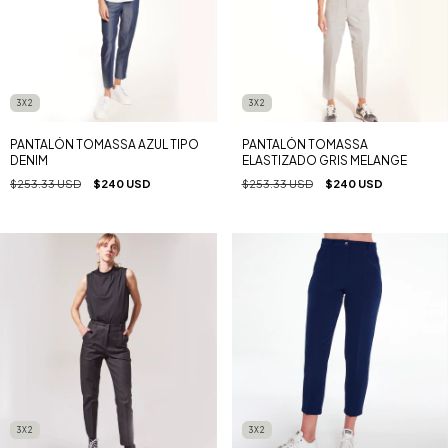
3X2
3X2
PANTALÓN TOMASSA AZUL TIPO
PANTALÓN TOMASSA
DENIM
ELASTIZADO GRIS MELANGE
$253.33 USD
$240 USD
$253.33 USD
$240 USD
3X2
3X2