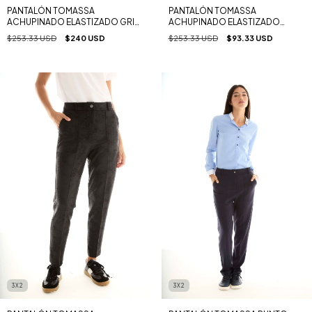
PANTALÓN TOMASSA
PANTALÓN TOMASSA
ACHUPINADO ELASTIZADO GRIS
ACHUPINADO ELASTIZADO
TOPO
CUERO SUEDE HABANO
$253.33 USD
$240 USD
$253.33 USD
$93.33 USD
3X2
3X2