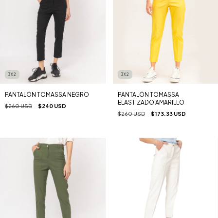
3X2
3X2
PANTALÓN TOMASSA NEGRO
PANTALÓN TOMASSA
ELASTIZADO AMARILLO
$260 USD
$240 USD
$260 USD
$173.33 USD