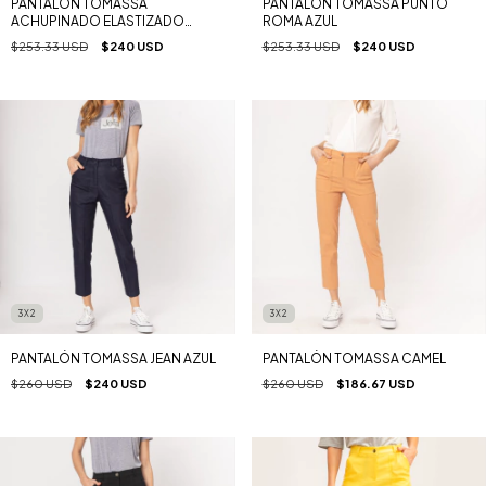
PANTALÓN TOMASSA
PANTALÓN TOMASSA PUNTO
ACHUPINADO ELASTIZADO
ROMA AZUL
CUERO SUEDE NEGRO
$253.33 USD
$240 USD
$253.33 USD
$240 USD
3X2
3X2
PANTALÓN TOMASSA JEAN AZUL
PANTALÓN TOMASSA CAMEL
$260 USD
$240 USD
$260 USD
$186.67 USD