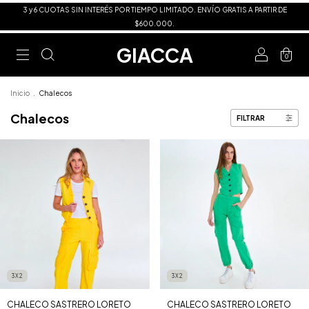
3 y 6 CUOTAS SIN INTERÉS POR TIEMPO LIMITADO. ENVÍO GRATIS A PARTIR DE
$600.000.
GIACCA
0
Inicio
.
Chalecos
Chalecos
FILTRAR
3X2
3X2
CHALECO SASTRERO LORETO
CHALECO SASTRERO LORETO