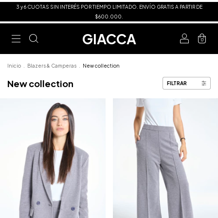
3 y 6 CUOTAS SIN INTERÉS POR TIEMPO LIMITADO. ENVÍO GRATIS A PARTIR DE
$600.000.
GIACCA
0
Inicio
.
Blazers & Camperas
.
New collection
New collection
FILTRAR