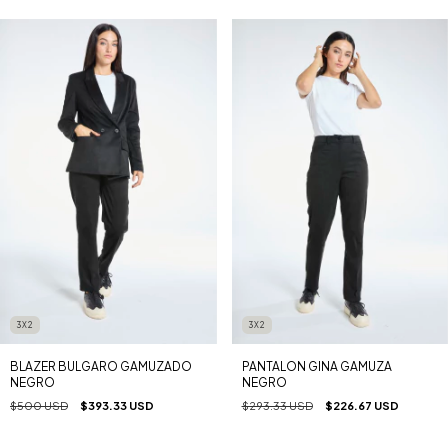
3X2
3X2
BLAZER BULGARO GAMUZADO
PANTALON GINA GAMUZA
NEGRO
NEGRO
$500 USD
$393.33 USD
$293.33 USD
$226.67 USD