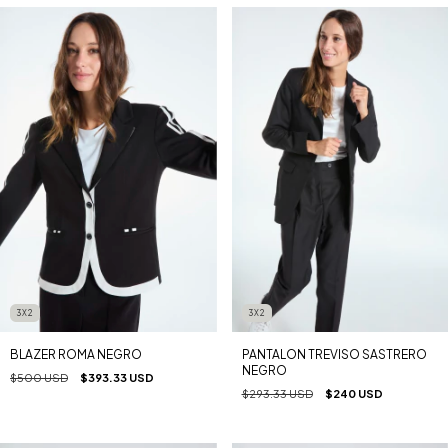
3X2
3X2
BLAZER ROMA NEGRO
PANTALON TREVISO SASTRERO
NEGRO
$500 USD
$393.33 USD
$293.33 USD
$240 USD