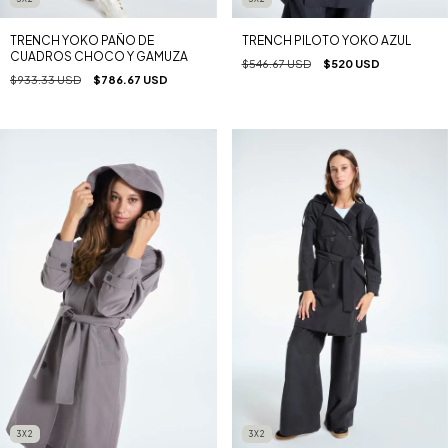
TRENCH YOKO PAÑO DE
TRENCH PILOTO YOKO AZUL
CUADROS CHOCO Y GAMUZA
$546.67 USD
$520 USD
$933.33 USD
$786.67 USD
3X2
3X2