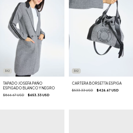
3X2
3X2
TAPADO JOSEFA PAÑO
CARTERA BORSETTA ESPIGA
ESPIGADO BLANCO Y NEGRO
$533.33 USD
$426.67 USD
$866.67 USD
$653.33 USD