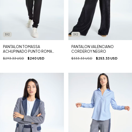
3X2
3X2
PANTALON TOMASSA
PANTALON VALENCIANO
ACHUPINADO PUNTO ROMA
CORDEROY NEGRO
NEGRO
$293.33 USD
$240 USD
$333.33 USD
$253.33 USD