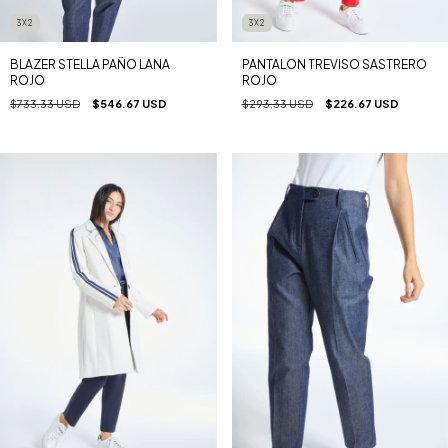
3X2
3X2
BLAZER STELLA PAÑO LANA
PANTALON TREVISO SASTRERO
ROJO
ROJO
$733.33 USD
$546.67 USD
$293.33 USD
$226.67 USD