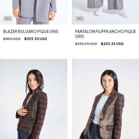
3X2
3X2
BLAZER BULGARO PIQUE GRIS
PANTALON FILIPPA ANCHO PIQUE
GRIS
$480 USD
$393.33 USD
$333.33 USD
$253.33 USD