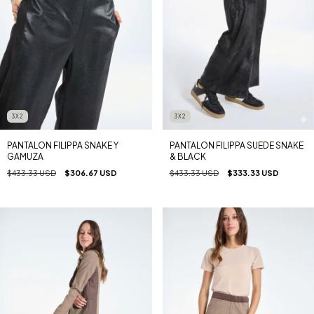
3X2
3X2
PANTALON FILIPPA SNAKE Y
PANTALON FILIPPA SUEDE SNAKE
GAMUZA
& BLACK
$433.33 USD
$306.67 USD
$433.33 USD
$333.33 USD