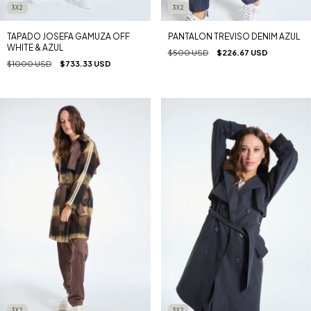
3X2
3X2
TAPADO JOSEFA GAMUZA OFF
PANTALON TREVISO DENIM AZUL
WHITE & AZUL
$500 USD
$226.67 USD
$1000 USD
$733.33 USD
3X2
3X2