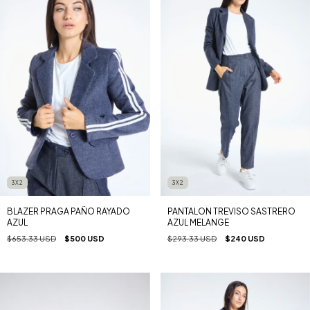
3X2
3X2
BLAZER PRAGA PAÑO RAYADO
PANTALON TREVISO SASTRERO
AZUL
AZUL MELANGE
$653.33 USD
$500 USD
$293.33 USD
$240 USD