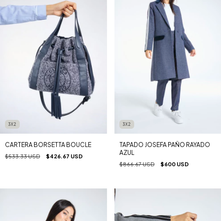
3X2
3X2
CARTERA BORSETTA BOUCLE
TAPADO JOSEFA PAÑO RAYADO
AZUL
$533.33 USD
$426.67 USD
$866.67 USD
$600 USD