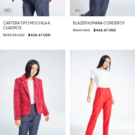
3X2
3X2
BLAZER KUMANA CORDEROY
CARTERA TIPO MOCHILA A
CUADROS
$560 USD
$466.67 USD
$533.33 USD
$426.67 USD