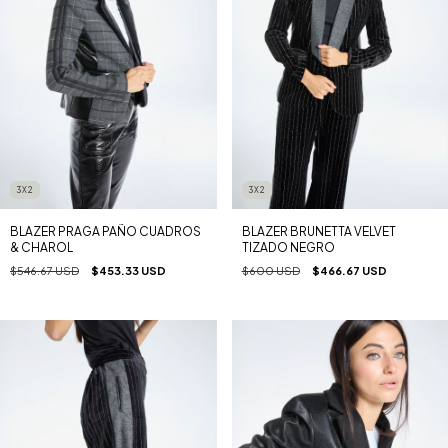
3X2
3X2
BLAZER PRAGA PAÑO CUADROS
BLAZER BRUNETTA VELVET
& CHAROL
TIZADO NEGRO
$546.67 USD
$453.33 USD
$600 USD
$466.67 USD