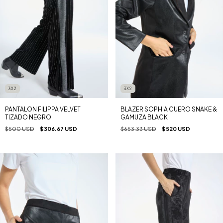
3X2
3X2
PANTALON FILIPPA VELVET
BLAZER SOPHIA CUERO SNAKE &
TIZADO NEGRO
GAMUZA BLACK
$500 USD
$306.67 USD
$653.33 USD
$520 USD