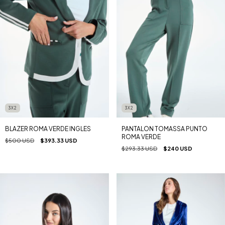
3X2
3X2
BLAZER ROMA VERDE INGLES
PANTALON TOMASSA PUNTO
ROMA VERDE
$500 USD
$393.33 USD
$293.33 USD
$240 USD