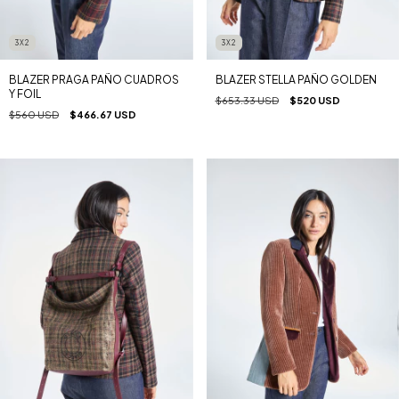
3X2
3X2
BLAZER PRAGA PAÑO CUADROS
BLAZER STELLA PAÑO GOLDEN
Y FOIL
$653.33 USD
$520 USD
$560 USD
$466.67 USD