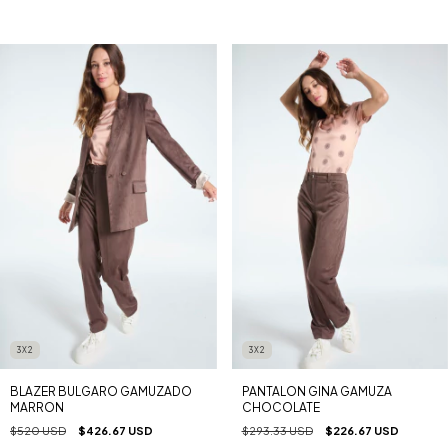
3X2
3X2
BLAZER BULGARO GAMUZADO
PANTALON GINA GAMUZA
MARRON
CHOCOLATE
$520 USD
$426.67 USD
$293.33 USD
$226.67 USD