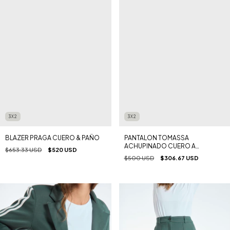
3X2
3X2
BLAZER PRAGA CUERO & PAÑO
PANTALON TOMASSA
ACHUPINADO CUERO A
$653.33 USD
$520 USD
ROMBOS NEGRO
$500 USD
$306.67 USD