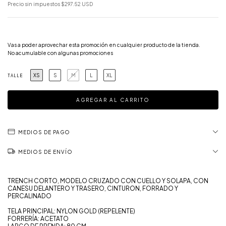
Precio sin impuestos
$297.52 USD
¡Llevá 3 y pagá 2!
Vas a poder aprovechar esta promoción en cualquier producto de la tienda.
No acumulable con algunas promociones
XS
S
M
L
XL
TALLE
MEDIOS DE PAGO
MEDIOS DE ENVÍO
TRENCH CORTO, MODELO CRUZADO CON CUELLO Y SOLAPA, CON
CANESU DELANTERO Y TRASERO, CINTURON, FORRADO Y
PERCALINADO
TELA PRINCIPAL: NYLON GOLD (REPELENTE)
FORRERÍA: ACETATO