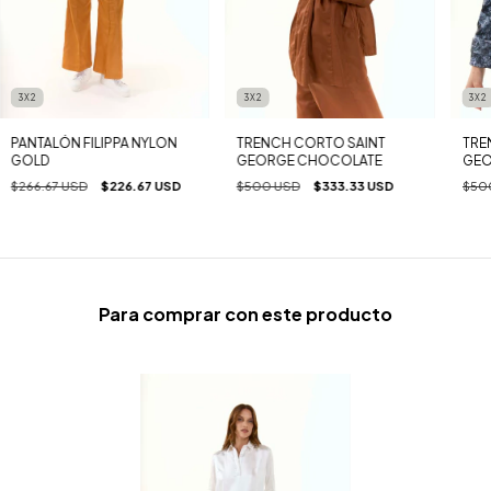
3X2
3X2
3X2
PANTALÓN FILIPPA NYLON
TRENCH CORTO SAINT
TRE
GOLD
GEORGE CHOCOLATE
GEO
NEG
$266.67 USD
$226.67 USD
$500 USD
$333.33 USD
$50
Para comprar con este producto