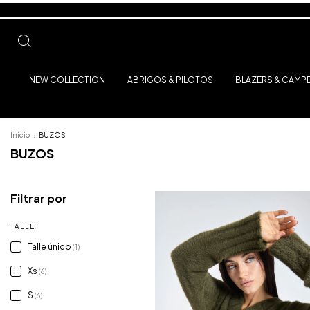
NEW COLLECTION
ABRIGOS & PILOTOS
BLAZERS & CAMP
Inicio
.
BUZOS
BUZOS
Filtrar por
TALLE
Talle único
(1)
Xs
(6)
S
(6)