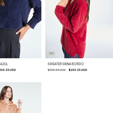
3X2
 AZUL
SWEATER SIENA BORDO
253.33 USD
$333.33 USD
$253.33 USD