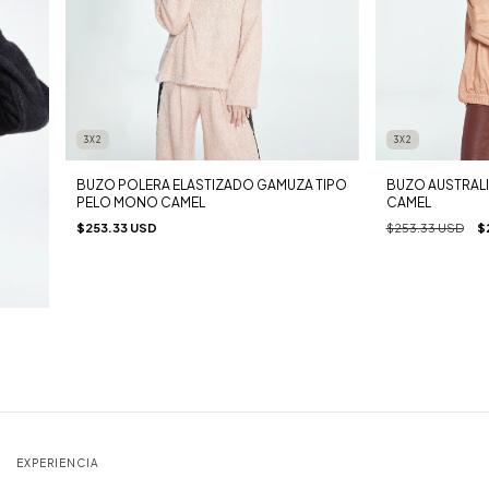
3X2
3X2
BUZO POLERA ELASTIZADO GAMUZA TIPO
BUZO AUSTRALI
PELO MONO CAMEL
CAMEL
$253.33 USD
$253.33 USD
$
EXPERIENCIA