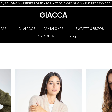
3 y 6 CUOTAS SIN INTERÉS POR TIEMPO LIMITADO. ENVÍO GRATIS A PARTIR DE $600.000.
GIACCA
ERAS
CHALECOS
PANTALONES
SWEATER & BUZOS
TABLA DE TALLES
Blog