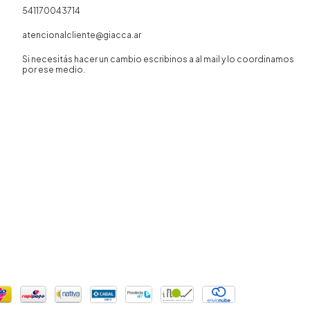
541170043714
atencionalcliente@giacca.ar
Si necesitás hacer un cambio escribinos a al mail y lo coordinamos
por ese medio.