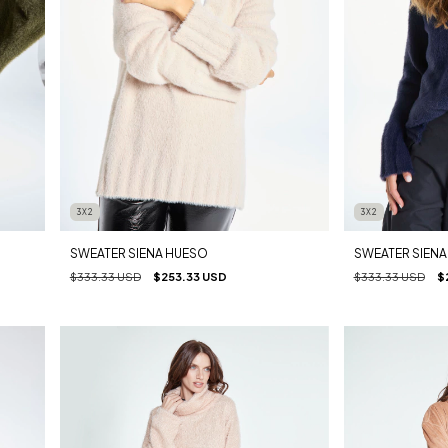
3X2
3X2
SWEATER SIENA HUESO
SWEATER SIENA
$333.33 USD
$253.33 USD
$333.33 USD
$