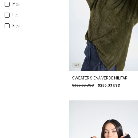
M
(6)
L
(6)
Xl
(6)
3X2
SWEATER SIENA VERDE MILITAR
$333.33 USD
$253.33 USD