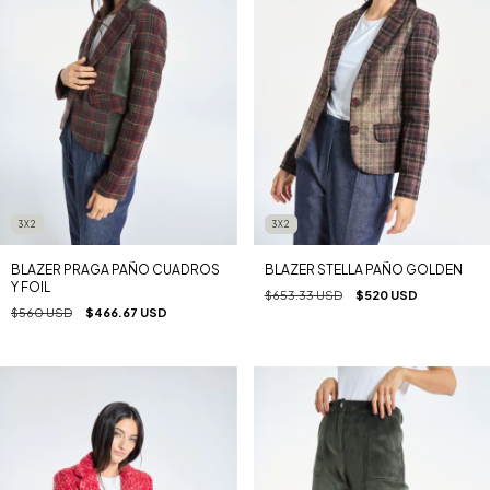
3X2
3X2
BLAZER PRAGA PAÑO CUADROS
BLAZER STELLA PAÑO GOLDEN
Y FOIL
$653.33 USD
$520 USD
$560 USD
$466.67 USD