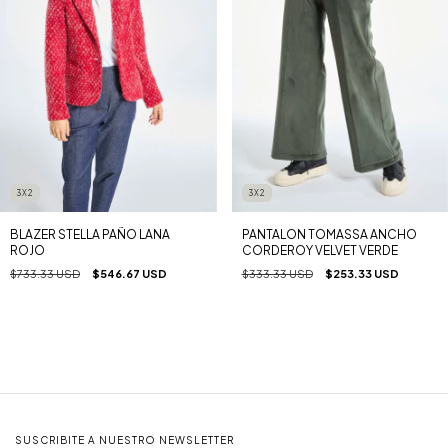
3X2
3X2
BLAZER STELLA PAÑO LANA
PANTALON TOMASSA ANCHO
ROJO
CORDEROY VELVET VERDE
$733.33 USD
$546.67 USD
$333.33 USD
$253.33 USD
SUSCRIBITE A NUESTRO NEWSLETTER