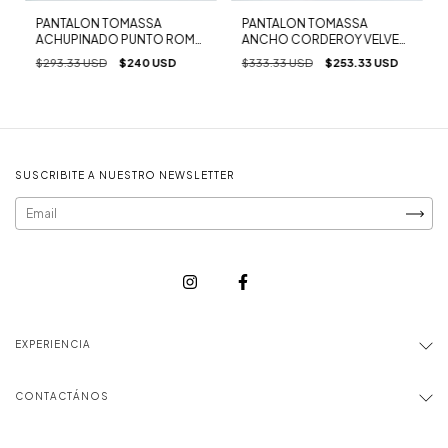
PANTALON TOMASSA
PANTALON TOMASSA
ACHUPINADO PUNTO ROMA
ANCHO CORDEROY VELVET
NEGRO
NEGRO
$293.33 USD
$240 USD
$333.33 USD
$253.33 USD
SUSCRIBITE A NUESTRO NEWSLETTER
EXPERIENCIA
CONTACTÁNOS