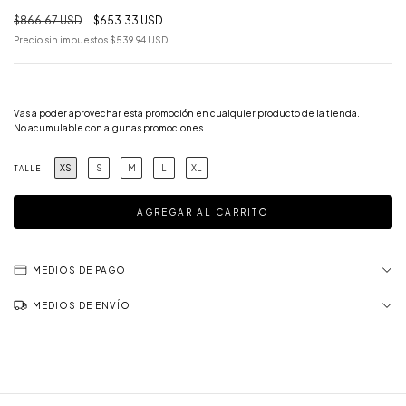
$866.67 USD
$653.33 USD
Precio sin impuestos
$539.94 USD
¡Llevá 3 y pagá 2!
Vas a poder aprovechar esta promoción en cualquier producto de la tienda.
No acumulable con algunas promociones
XS
S
M
L
XL
TALLE
MEDIOS DE PAGO
MEDIOS DE ENVÍO