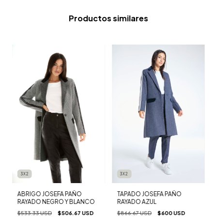
Productos similares
3X2
3X2
TAPADO JOSEFA PAÑO
ABRIGO JOSEFA PAÑO
RAYADO AZUL
RAYADO NEGRO Y BLANCO
$866.67 USD
$600 USD
$533.33 USD
$506.67 USD