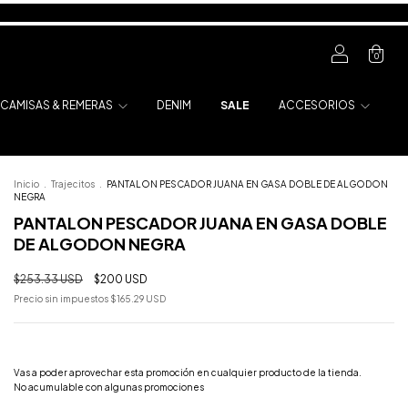
0
CAMISAS & REMERAS
DENIM
SALE
ACCESORIOS
Inicio
.
Trajecitos
.
PANTALON PESCADOR JUANA EN GASA DOBLE DE ALGODON
NEGRA
PANTALON PESCADOR JUANA EN GASA DOBLE
DE ALGODON NEGRA
$253.33 USD
$200 USD
Precio sin impuestos
$165.29 USD
¡Llevá 3 y pagá 2!
Vas a poder aprovechar esta promoción en cualquier producto de la tienda.
No acumulable con algunas promociones