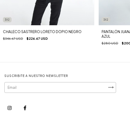
3X2
3X2
CHALECO SASTRERO LORETO DOPIO NEGRO
PANTALÓN JUANA
AZUL
$346.67 USD
$226.67 USD
$280 USD
$200
SUSCRIBITE A NUESTRO NEWSLETTER