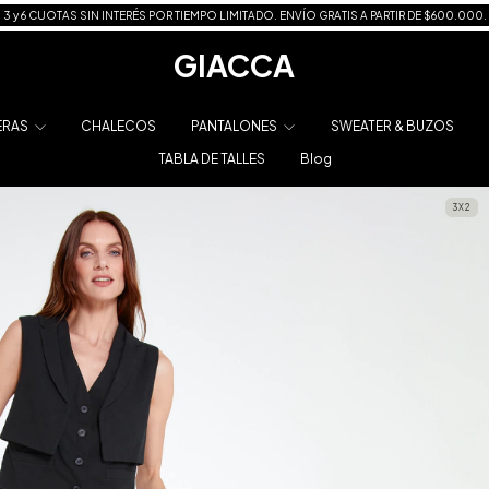
3 y 6 CUOTAS SIN INTERÉS POR TIEMPO LIMITADO. ENVÍO GRATIS A PARTIR DE $600.000.
GIACCA
ERAS
CHALECOS
PANTALONES
SWEATER & BUZOS
TABLA DE TALLES
Blog
3X2