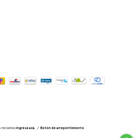
a reclamos
ingresá acá.
/
Botón de arrepentimiento