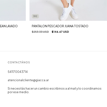
3X2
JEAN LAVADO
PANTALON PESCADOR JUANA TOSTADO
$253.33 USD
$146.67 USD
CONTACTÁNOS
541170043714
atencionalcliente@giacca.ar
Si necesitás hacer un cambio escribinos a al mail y lo coordinamos
por ese medio.