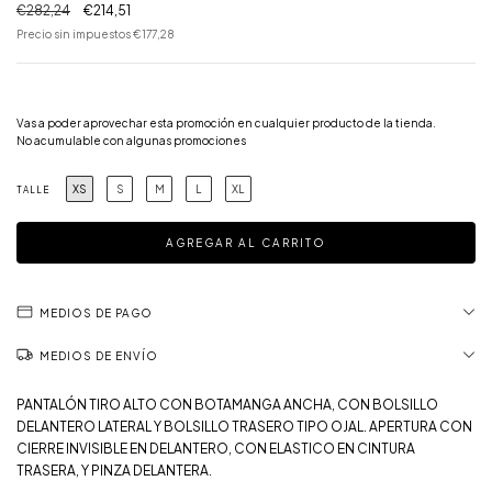
€282,24
€214,51
Precio sin impuestos
€177,28
¡Llevá 3 y pagá 2!
Vas a poder aprovechar esta promoción en cualquier producto de la tienda.
No acumulable con algunas promociones
XS
S
M
L
XL
TALLE
MEDIOS DE PAGO
MEDIOS DE ENVÍO
PANTALÓN TIRO ALTO CON BOTAMANGA ANCHA, CON BOLSILLO
DELANTERO LATERAL Y BOLSILLO TRASERO TIPO OJAL. APERTURA CON
CIERRE INVISIBLE EN DELANTERO, CON ELASTICO EN CINTURA
TRASERA, Y PINZA DELANTERA.