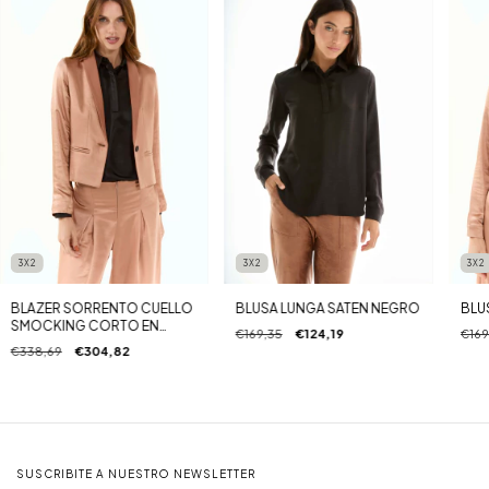
3X2
3X2
3X2
BLAZER SORRENTO CUELLO
BLUSA LUNGA SATEN NEGRO
BLU
SMOCKING CORTO EN
€169,35
€124,19
€169
SATEN CAMEL
€338,69
€304,82
SUSCRIBITE A NUESTRO NEWSLETTER