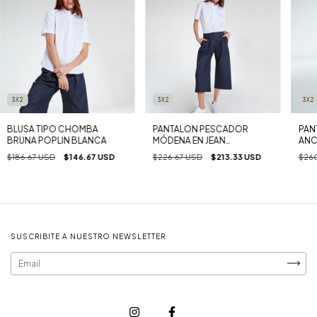
3X2
3X2
3X2
BLUSA TIPO CHOMBA
PANTALON PESCADOR
PAN
BRUNA POPLIN BLANCA
MÓDENA EN JEAN
ANC
ELASTIZADO AZUL
AZU
$186.67 USD
$146.67 USD
$226.67 USD
$213.33 USD
$26
SUSCRIBITE A NUESTRO NEWSLETTER