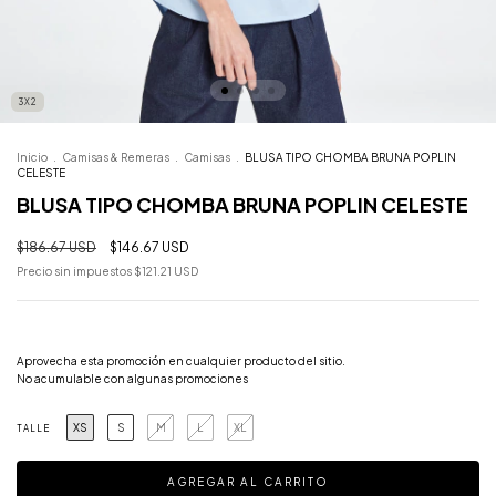
3X2
Inicio
.
Camisas & Remeras
.
Camisas
.
BLUSA TIPO CHOMBA BRUNA POPLIN
CELESTE
BLUSA TIPO CHOMBA BRUNA POPLIN CELESTE
$186.67 USD
$146.67 USD
Precio sin impuestos
$121.21 USD
¡Lleva 3 y paga 2!
Aprovecha esta promoción en cualquier producto del sitio.
No acumulable con algunas promociones
XS
S
M
L
XL
TALLE