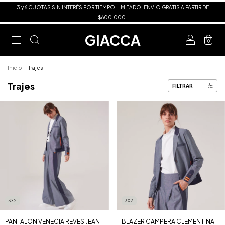
3 y 6 CUOTAS SIN INTERÉS POR TIEMPO LIMITADO. ENVÍO GRATIS A PARTIR DE
$600.000.
GIACCA
0
Inicio
.
Trajes
Trajes
FILTRAR
3X2
3X2
PANTALÓN VENECIA REVES JEAN
BLAZER CAMPERA CLEMENTINA